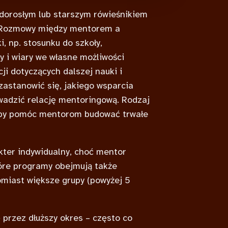
 dorosłym lub starszym rówieśnikiem
. Rozmowy między mentorem a
 np. stosunku do szkoły,
y i wiary we własne możliwości
ji dotyczących dalszej nauki i
zastanowić się, jakiego wsparcia
wadzić relację mentoringową. Rodzaj
, by pomóc mentorom budować trwałe
ter indywidualny, choć mentor
óre programy obejmują także
omiast większe grupy (powyżej 5
przez dłuższy okres – często co