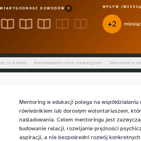
WPŁYW (MIESIĄ
WIARYGODNOŚĆ DOWODÓW
?
+2
miesią
yje za średnią
Wyrównywanie różnic edukacyjnych
Wdrożenie w sz
Mentoring w edukacji polega na współdziałaniu
rówieśnikiem lub dorosłym wolontariuszem, któ
naśladowania. Celem mentoringu jest zazwyczaj
budowanie relacji, rozwijanie prężności psychi
aspiracji, a nie bezpośredni rozwój konkretnych