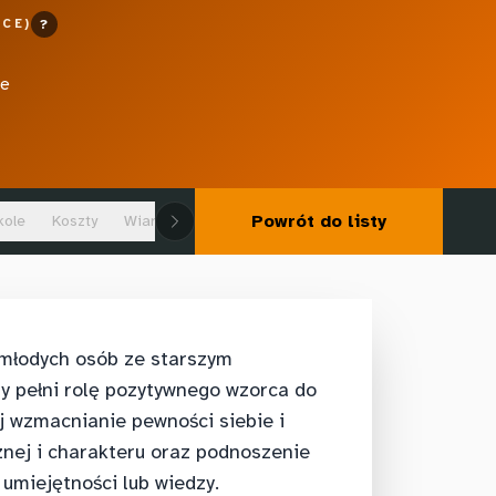
CE)
?
ce
Powrót do listy
kole
Koszty
Wiarygodność dowodów
 młodych osób ze starszym
ry pełni rolę pozytywnego wzorca do
 wzmacnianie pewności siebie i
cznej i charakteru oraz podnoszenie
 umiejętności lub wiedzy.