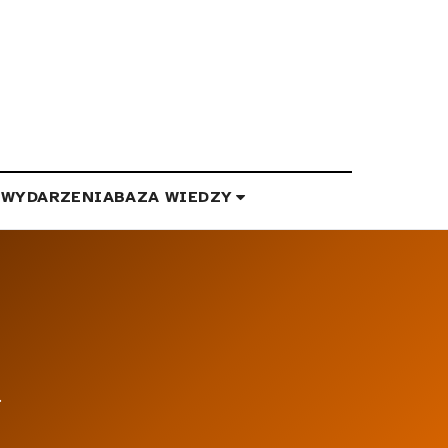
E
WYDARZENIA
BAZA WIEDZY
.