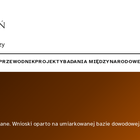
PRZEWODNIK
PROJEKTY
BADANIA MIĘDZYNARODOW
wane. Wnioski oparto na umiarkowanej bazie dowodowej