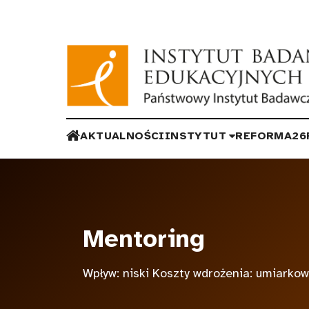
Przejdź do głównej treści
AKTUALNOŚCI
INSTYTUT
REFORMA26
Mentoring
Wpływ: niski Koszty wdrożenia: umiarko