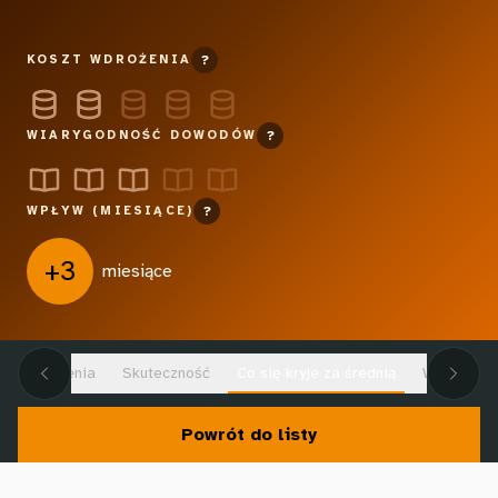
KOSZT WDROŻENIA
?
WIARYGODNOŚĆ DOWODÓW
?
WPŁYW (MIESIĄCE)
?
+3
miesiące
jsze ustalenia
Skuteczność
Co się kryje za średnią
Wyrównywan
Powrót do listy