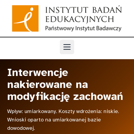
Przejdź do głównej treści
Otwórz menu
Interwencje
nakierowane na
modyfikację zachowań
Wpływ: umiarkowany. Koszty wdrożenia: niskie.
Wnioski oparto na umiarkowanej bazie
dowodowej.