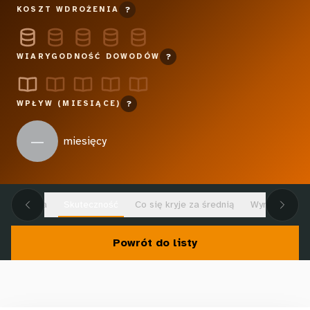
KOSZT WDROŻENIA
?
WIARYGODNOŚĆ DOWODÓW
?
WPŁYW (MIESIĄCE)
?
—
miesięcy
e ustalenia
Skuteczność
Co się kryje za średnią
Wyrównywanie
Powrót do listy