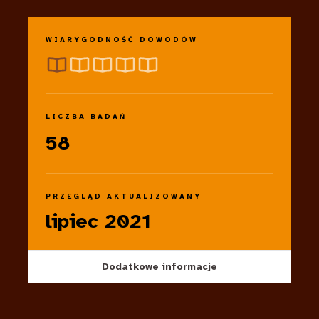
WIARYGODNOŚĆ DOWODÓW
LICZBA BADAŃ
58
PRZEGLĄD AKTUALIZOWANY
lipiec 2021
Dodatkowe informacje