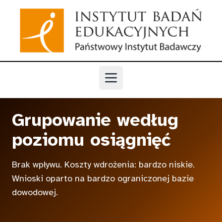
Przejdź do głównej treści
Otwórz menu
Grupowanie według
poziomu osiągnięć
Brak wpływu. Koszty wdrożenia: bardzo niskie.
Wnioski oparto na bardzo ograniczonej bazie
dowodowej.