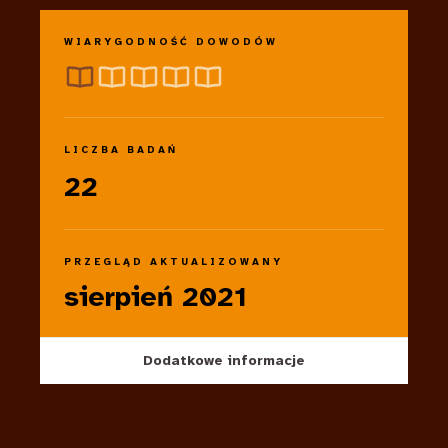
WIARYGODNOŚĆ DOWODÓW
LICZBA BADAŃ
22
PRZEGLĄD AKTUALIZOWANY
sierpień 2021
Dodatkowe informacje