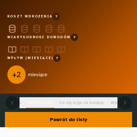
KOSZT WDROŻENIA
?
WIARYGODNOŚĆ DOWODÓW
?
WPŁYW (MIESIĄCE)
?
+2
miesiące
e ustalenia
Skuteczność
Co się kryje za średnią
Wyrównywanie
Powrót do listy