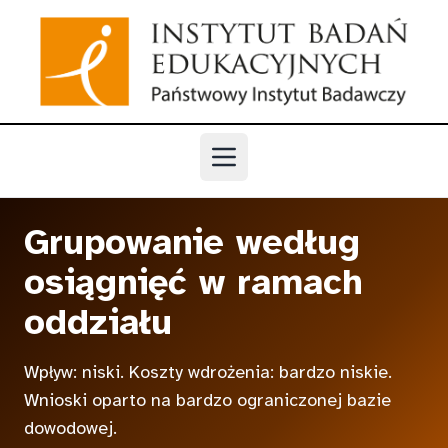
Przejdź do głównej treści
Otwórz menu
Grupowanie według
osiągnięć w ramach
oddziału
Wpływ: niski. Koszty wdrożenia: bardzo niskie.
Wnioski oparto na bardzo ograniczonej bazie
dowodowej.