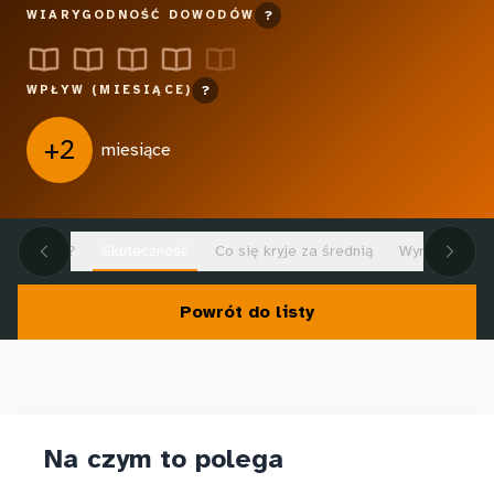
WIARYGODNOŚĆ DOWODÓW
?
WPŁYW (MIESIĄCE)
?
+2
miesiące
 to wzięło?
Skuteczność
Co się kryje za średnią
Wyrównywanie
Powrót do listy
Na czym to polega