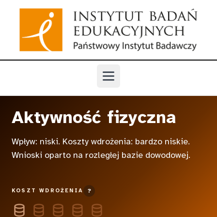
Przejdź do głównej treści
Otwórz menu
Aktywność fizyczna
Wpływ: niski. Koszty wdrożenia: bardzo niskie.
Wnioski oparto na rozległej bazie dowodowej.
KOSZT WDROŻENIA
?